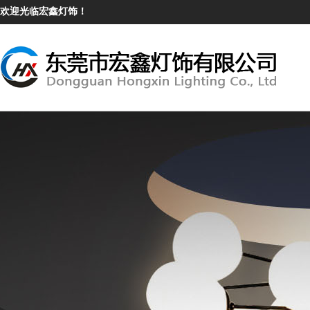
欢迎光临宏鑫灯饰！