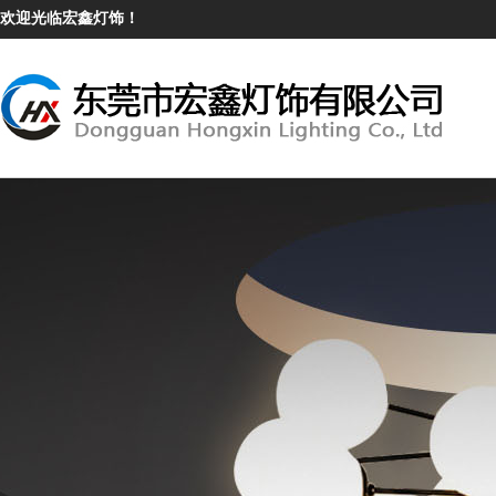
欢迎光临宏鑫灯饰！