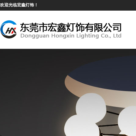
欢迎光临宏鑫灯饰！